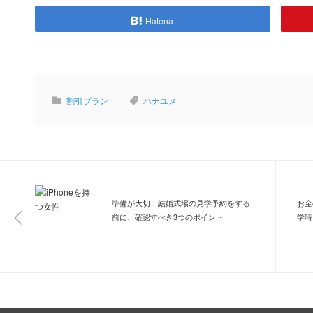
Hatena
割引プラン
ハナユメ
準備が大切！結婚式場の見学予約をする
お金
前に、確認すべき3つのポイント
学時