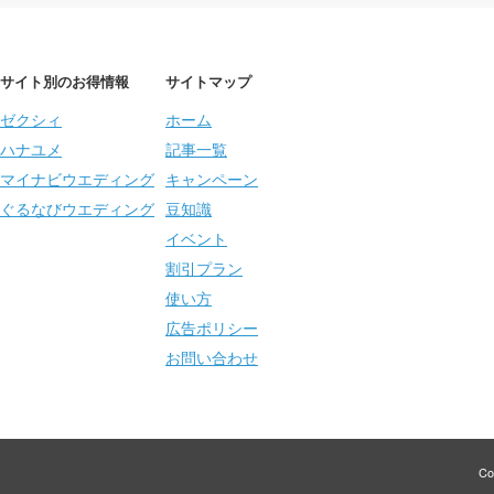
サイト別のお得情報
サイトマップ
ゼクシィ
ホーム
ハナユメ
記事一覧
マイナビウエディング
キャンペーン
ぐるなびウエディング
豆知識
イベント
割引プラン
使い方
広告ポリシー
お問い合わせ
Co