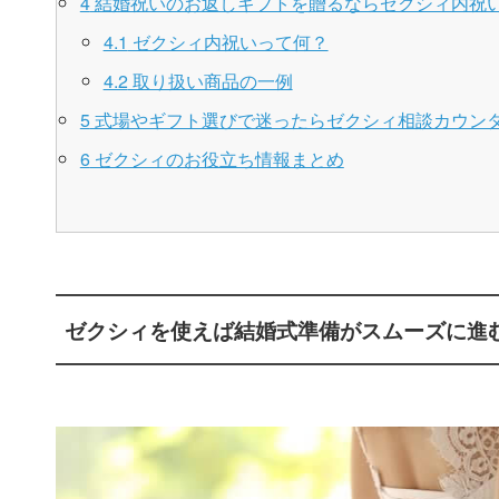
4
結婚祝いのお返しギフトを贈るならゼクシィ内祝
4.1
ゼクシィ内祝いって何？
4.2
取り扱い商品の一例
5
式場やギフト選びで迷ったらゼクシィ相談カウン
6
ゼクシィのお役立ち情報まとめ
ゼクシィを使えば結婚式準備がスムーズに進