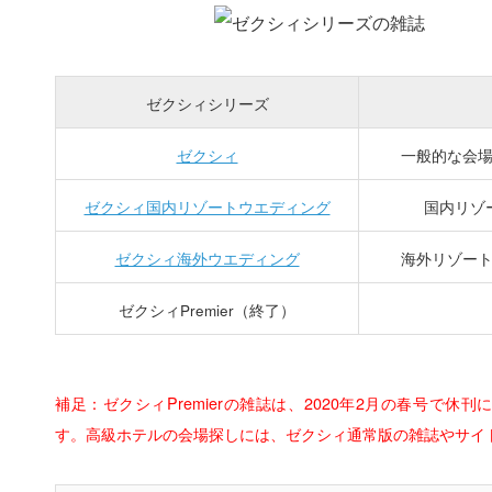
ゼクシィシリーズ
ゼクシィ
一般的な会
ゼクシィ国内リゾートウエディング
国内リゾ
ゼクシィ海外ウエディング
海外リゾー
ゼクシィPremier（終了）
補足：ゼクシィPremierの雑誌は、2020年2月の春号で
す。高級ホテルの会場探しには、ゼクシィ通常版の雑誌やサイ