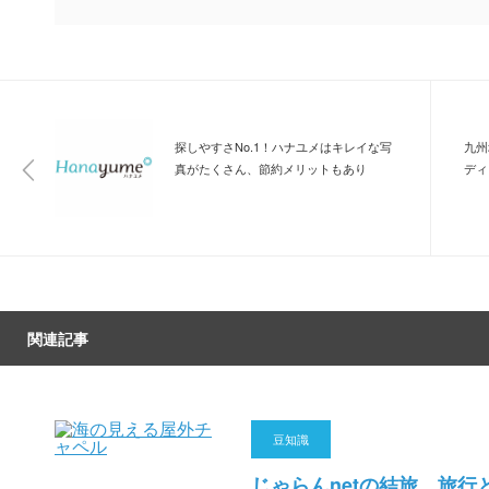
探しやすさNo.1！ハナユメはキレイな写
九州
真がたくさん、節約メリットもあり
ディ
関連記事
豆知識
じゃらんnetの結旅、旅