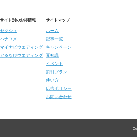
サイト別のお得情報
サイトマップ
ゼクシィ
ホーム
ハナユメ
記事一覧
マイナビウエディング
キャンペーン
ぐるなびウエディング
豆知識
イベント
割引プラン
使い方
広告ポリシー
お問い合わせ
Co